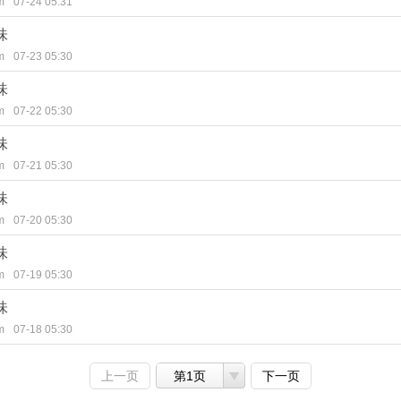
m
07-24 05:31
味
m
07-23 05:30
味
m
07-22 05:30
味
m
07-21 05:30
味
m
07-20 05:30
味
m
07-19 05:30
味
m
07-18 05:30
上一页
第1页
下一页