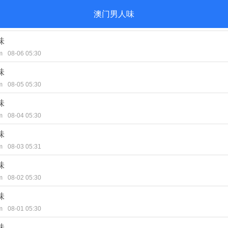
澳门男人味
味
m
08-06 05:30
味
m
08-05 05:30
味
m
08-04 05:30
味
m
08-03 05:31
味
m
08-02 05:30
味
m
08-01 05:30
味