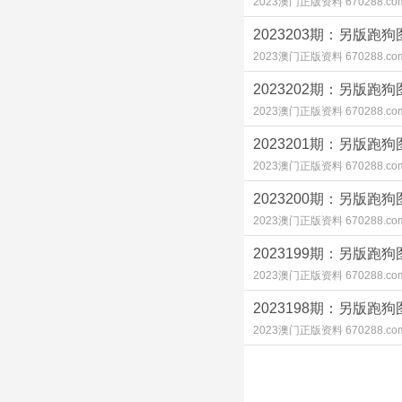
2023澳门正版资料 670288.co
2023203期：另版跑狗
2023澳门正版资料 670288.co
2023202期：另版跑狗
2023澳门正版资料 670288.co
2023201期：另版跑狗
2023澳门正版资料 670288.co
2023200期：另版跑狗
2023澳门正版资料 670288.co
2023199期：另版跑狗
2023澳门正版资料 670288.co
2023198期：另版跑狗
2023澳门正版资料 670288.co